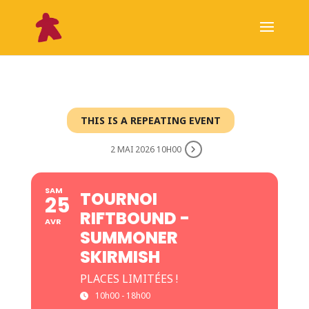
THIS IS A REPEATING EVENT
2 MAI 2026 10H00
SAM
TOURNOI
25
RIFTBOUND -
AVR
SUMMONER
SKIRMISH
PLACES LIMITÉES !
10h00 - 18h00