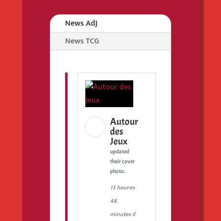
News AdJ
News TCG
Autour
des
Jeux
updated
their cover
photo.
15 heures
48
minutes il