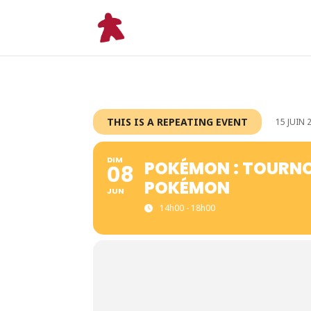
THIS IS A REPEATING EVENT
15 JUIN 
DIM
POKÉMON : TOURNO
08
POKÉMON
JUN
14h00 - 18h00