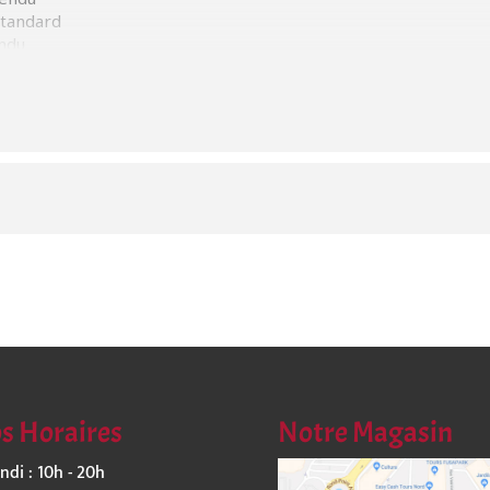
Standard
endu
estriction (du moment qu’elles sont vraies) !!
et Play! Pokémon est prêt à faire la fête lors de l’évènement
articipez à des évènements de Ligue Pokémon en juin pour
 de Cartes à Collectionner Pokémon Écarlate et Pokémon
motionnels peuvent varier selon les endroits, mais peuvent
te et Violet – Couronne Stellaire du JCC Pokémon, Dispareptil
épusculaire du JCC Pokémon, Ténacité de Nikolaï d’Écarlate et
kémon et Recherches Professorales d’Épée et Bouclier du JCC
 Écarlate et de Pokémon Violet, assurez-vous de récupérer
s Horaires
Notre Magasin
ables de Pokémon découverts dans la région de Paldea.
bles sur place !!
ndi : 10h - 20h