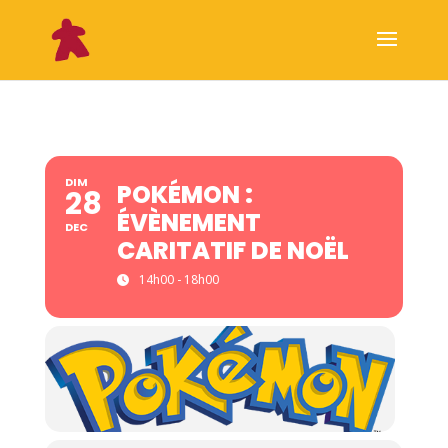
DIM
POKÉMON :
28
ÉVÈNEMENT
DEC
CARITATIF DE NOËL
14h00 - 18h00