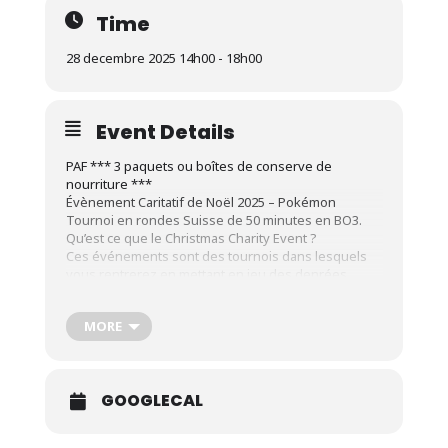
Time
28 decembre 2025 14h00 - 18h00
Event Details
PAF *** 3 paquets ou boîtes de conserve de
nourriture ***
Évènement Caritatif de Noël 2025 – Pokémon
Tournoi en rondes Suisse de 50 minutes en BO3.
Qu’est ce que le Christmas Charity Event ?
Ces événements sont des tournois dans lesquels
vous rentrerez en mettant en jeu des denrées
alimentaires à longue conservation. Ces denrées
alimentaires doivent être scellées et avoir une date
MORE
d’expiration supérieure à 2 mois par rapport au jour
de l’événement.
Lors de chaque Duel, vous mettrez en jeu une de
vos denrées alimentaires. Le gagnant du Duel
GOOGLECAL
récupère la denrée alimentaire mise en jeu par son
adversaire.
Lorsque vous n’avez plus de denrées alimentaires,