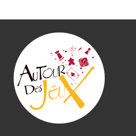
vous êtes éliminé ! Vous aurez tout de même un
booster promotionnel de compensation. 🙂
À la fin du tournoi, vous pourrez échanger vos
denrées alimentaires restantes contre des boosters
promotionnels.
Boissons chaudes et fraiches disponibles sur place
!!!