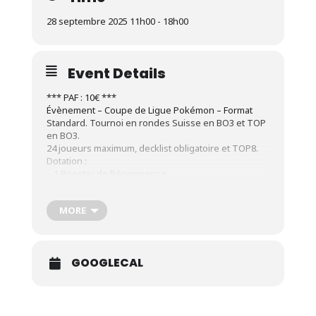
28 septembre 2025 11h00 - 18h00
Event Details
*** PAF : 10€ ***
Évènement – Coupe de Ligue Pokémon – Format
Standard. Tournoi en rondes Suisse en BO3 et TOP
en BO3.
24 joueurs maximum, decklist obligatoire et TOP8.
Dotation :
– 1 Booster de Récompense
– 1 Booster Pokémon
Top 50% :
MORE
– 1 Booster de Récompense supplémentaire
TOP 8 :
– 1 Booster de Récompense supplémentaire
Vainqueur de chaque catégorie :
GOOGLECAL
– 1 Playmat ‘Champion’
– 1 Booster de Récompense supplémentaire
Pour les évènements Play! Pokémon en personne,
le format Standard prendra effet le 11 avril 2025.
Les cartes portant la marque de régulation « F » ne