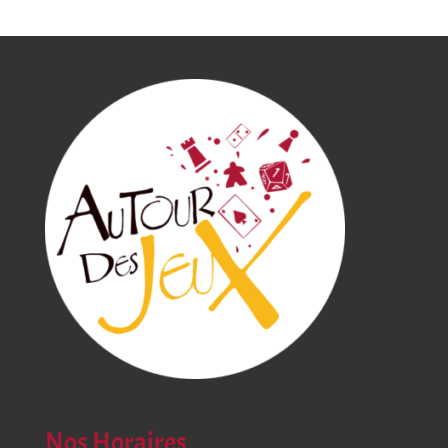
seront plus autorisées en jeu dans le format
Standard 2025. Les cartes portant les marques de
régulation « G » et « H » (ainsi que toutes les futures
marques de régulation publiées) seront autorisées.
La validité d’une carte n’est plus basée sur
l’extension dont elle fait partie. Même pour une carte
faisant partie d’une extension récente, les joueurs
et joueuses devront se référer à la marque de
régulation placée en bas de cette carte pour savoir
si elle est autorisée en jeu. La période d’attente doit
toujours être respectée avant que les nouvelles
cartes puissent être utilisées en tournoi. Cette
période est en général de deux semaines après
leur sortie aux États-Unis. À l’avenir, les cartes
portant la marque de régulation légale la plus
ancienne quitteront le format Standard lorsqu’une
nouvelle marque de régulation sera introduite.
Boissons chaudes et fraiches disponibles sur place !
Nos Horaires