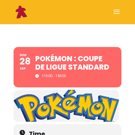
DIM
POKÉMON : COUPE
28
DE LIGUE STANDARD
SEP
11h00 - 18h00
Time