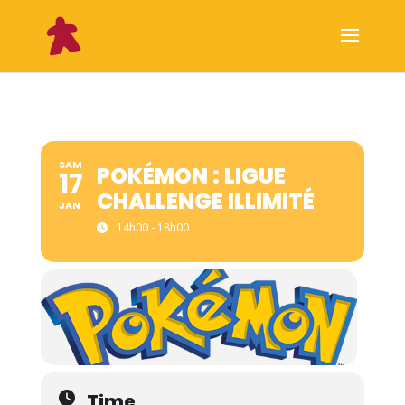
SAM
POKÉMON : LIGUE
17
CHALLENGE ILLIMITÉ
JAN
14h00 - 18h00
Time