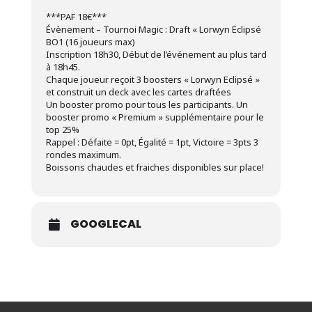
***PAF 18€***
Évènement – Tournoi Magic : Draft « Lorwyn Eclipsé
BO1 (16 joueurs max)
Inscription 18h30, Début de l’événement au plus tard
à 18h45.
Chaque joueur reçoit 3 boosters « Lorwyn Eclipsé »
et construit un deck avec les cartes draftées
Un booster promo pour tous les participants. Un
booster promo « Premium » supplémentaire pour le
top 25%
Rappel : Défaite = 0pt, Égalité = 1pt, Victoire = 3pts 3
rondes maximum.
Boissons chaudes et fraiches disponibles sur place!
GOOGLECAL