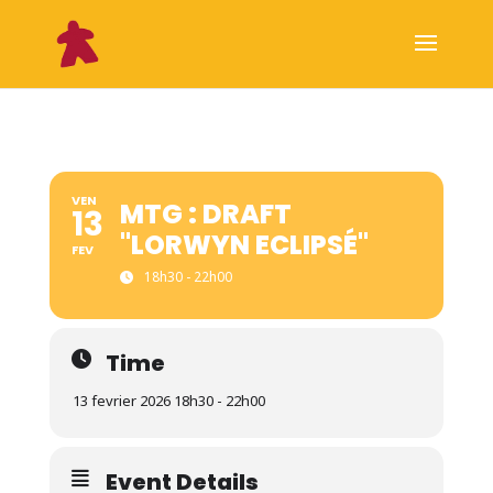
VEN
MTG : DRAFT
13
"LORWYN ECLIPSÉ"
FEV
18h30 - 22h00
Time
13 fevrier 2026 18h30 - 22h00
Event Details