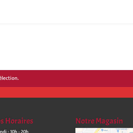
élection.
s Horaires
Notre Magasin
ndi : 10h - 20h