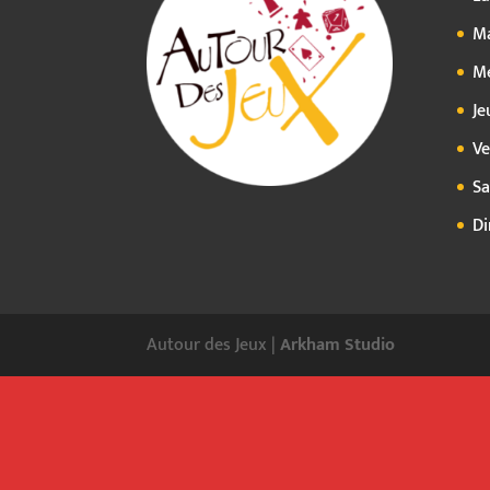
Ma
Me
Je
Ve
Sa
Di
Autour des Jeux |
Arkham Studio