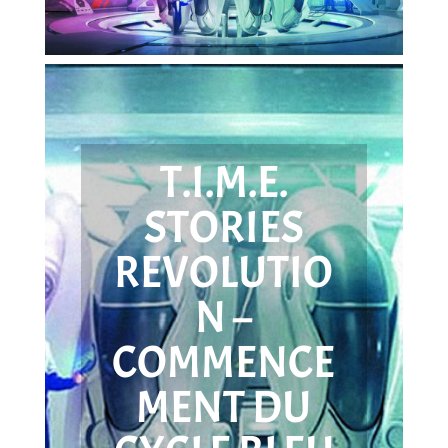
T.I.M.E.
STORIES
REVOLUTIO
N –
COMMENCE
MENT DU