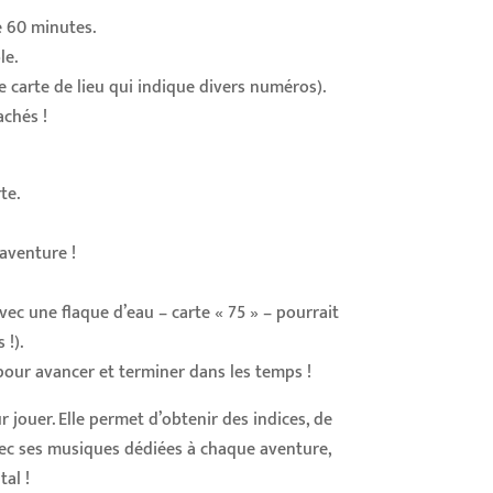
e 60 minutes.
le.
carte de lieu qui indique divers numéros).
achés !
te.
’aventure !
avec une flaque d’eau – carte « 75 » – pourrait
 !).
pour avancer et terminer dans les temps !
r jouer. Elle permet d’obtenir des indices, de
avec ses musiques dédiées à chaque aventure,
al !