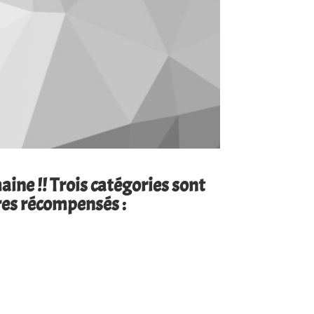
aine !! Trois catégories sont
res récompensés :