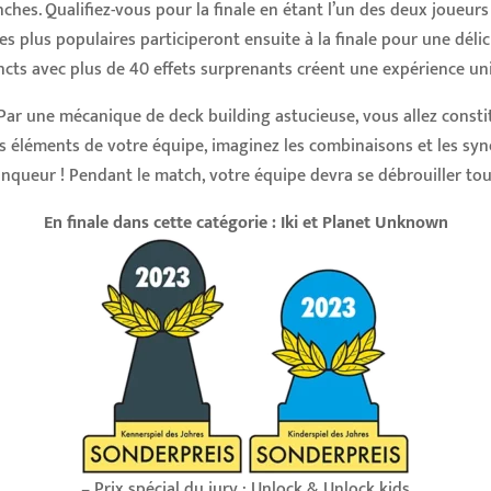
hes. Qualifiez-vous pour la finale en étant l’un des deux joueurs 
es plus populaires participeront ensuite à la finale pour une délici
cts avec plus de 40 effets surprenants créent une expérience uni
 Par une mécanique de deck building astucieuse, vous allez constit
 éléments de votre équipe, imaginez les combinaisons et les syner
inqueur ! Pendant le match, votre équipe devra se débrouiller toute
En finale dans cette catégorie : Iki et Planet Unknown
– Prix spécial du jury : Unlock & Unlock kids