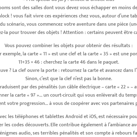
ooms sont des salles dont vous devez vous échapper en moins d
lock ! vous fait vivre ces expériences chez vous, autour d’une tab
 du scénario, vous commencez votre aventure dans une pièce (une 
ez-la pour trouver des objets ! Attention : certains peuvent être c
Vous pouvez combiner les objets pour obtenir des résultats :
r exemple, la carte « 11 » est une clef et la carte « 35 » est une por
11+35 = 46 : cherchez la carte 46 dans le paquet.
rouve ? La clef ouvre la porte : retournez la carte et avancez dans l
Sinon, c’est que la clef n’est pas la bonne.
traduisent par des pénalités (un câble électrique – carte « 22 » – 
ner la carte « 97 »… un court-circuit qui vous enlèverait du temps
ent votre progression… à vous de coopérer avec vos partenaires 
vec les téléphones et tablettes Android et iOS, est nécessaire pou
rer les codes découverts. Elle contribue également à l’ambiance 
 énigmes audio, ses terribles pénalités et son compte à rebours fat