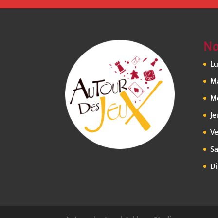
No
Lu
Ma
Me
Je
Ve
Sa
Di