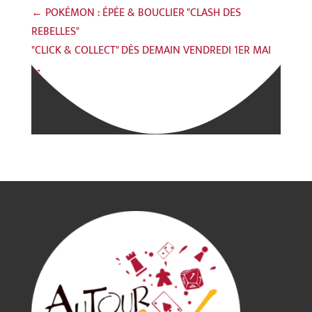
←
POKÉMON : ÉPÉE & BOUCLIER "CLASH DES
REBELLES"
"CLICK & COLLECT" DÈS DEMAIN VENDREDI 1ER MAI
→