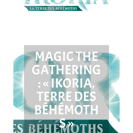
MAGIC THE
GATHERING
: « IKORIA,
TERRE DES
BÉHÉMOTH
S »