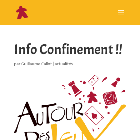
Info Confinement !!
par
Guillaume Callot
|
actualités